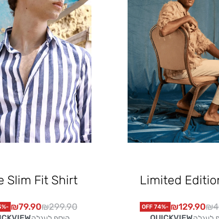
e Slim Fit Shirt
Limited Editio
₪
79.90
₪
299.90
₪
129.90
₪
4
-73% OFF
-74% OFF
ICKVIEW
QUICKVIEW
 לעגלה
הוסף לעגלה