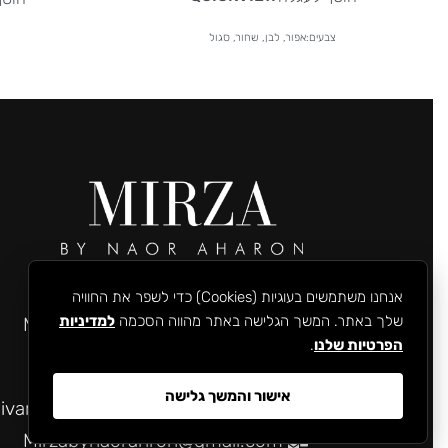
צבעים:אפור, לבן, שחור, סגול
רחוב שמואל הנגיד 43, רעננה.
אנחנו משתמשים בעוגיות (Cookies) כדי לשפר את החוויה
שלך באתר. המשך הגלישה באתר מהווה הסכמה
למדיניות
Mirzabynaorahron@gmail.com
הפרטיות שלנו
.
054-632-2524
אישור והמשך גלישה
קניון TLV קומה התחתונה, מול Stradivarius, תל אביב-יפו.
Mirzabynaorahron@gmail.com