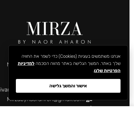
רחוב שמואל הנגיד 43, רעננה.
אנחנו משתמשים בעוגיות (Cookies) כדי לשפר את החוויה
שלך באתר. המשך הגלישה באתר מהווה הסכמה
למדיניות
Mirzabynaorahron@gmail.com
הפרטיות שלנו
.
054-632-2524
אישור והמשך גלישה
קניון TLV קומה התחתונה, מול Stradivarius, תל אביב-יפו.
Mirzabynaorahron@gmail.com
054-632-2524
10 Years Mirza Short