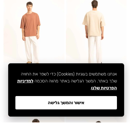
אנחנו משתמשים בעוגיות (Cookies) כדי לשפר את החוויה
שלך באתר. המשך הגלישה באתר מהווה הסכמה
למדיניות
EL Tshirt – PINK
EL Tshirt – BEIGE
הפרטיות שלנו
.
₪
269.90
₪
269.90
הוסף לעגלה
הוסף לעגלה
QUICKVIEW
QUICKVIEW
אישור והמשך גלישה
צבעים:בז'
צבעים:ורוד