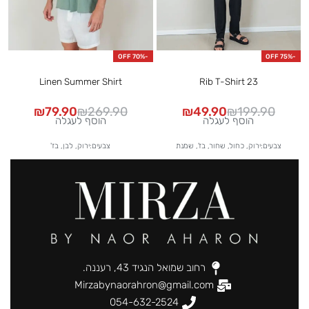
F
-70% OFF
-75% OFF
Linen Summer Shirt
Rib T-Shirt 23
₪
79.90
₪
269.90
₪
49.90
₪
199.90
הוסף לעגלה
הוסף לעגלה
צבעים:ירוק, כחול, שחור, בז', שמנת
צבעים:ירוק, לבן, בז'
רחוב שמואל הנגיד 43, רעננה.
Mirzabynaorahron@gmail.com
054-632-2524