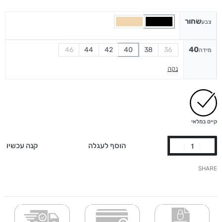
שחור
צבע
40
46
44
42
40
38
36
מידה
נקה
קיים במלאי
הוסף לעגלה
קנה עכשיו
SHARE