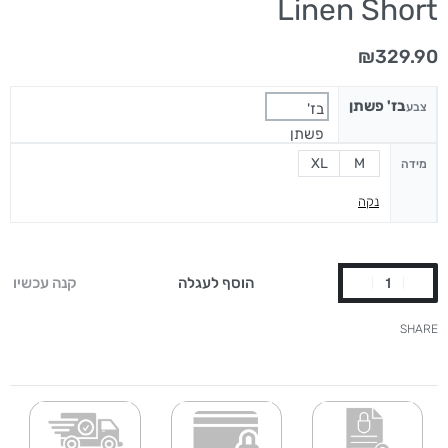
Linen Short
₪
329.90
בז' פשתן
צבע
בז'
פשתן
XL
M
מידה
נקה
הוסף לעגלה
קנה עכשיו
SHARE