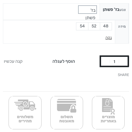
בז' פשתן
צבע
בז'
פשתן
54
52
48
מידה
נקה
הוסף לעגלה
קנה עכשיו
SHARE