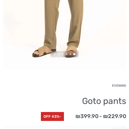
EVENING
Goto pants
₪
399.90
₪
229.90
-43% OFF