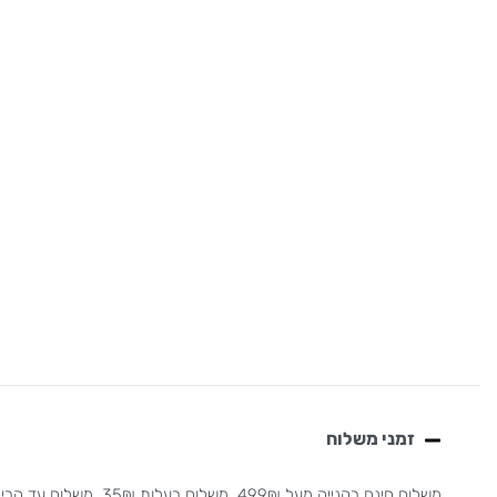
זמני משלוח
משלוח חינם בקנייה מעל 499₪. משלוח בעלות 35₪. משלוח עד