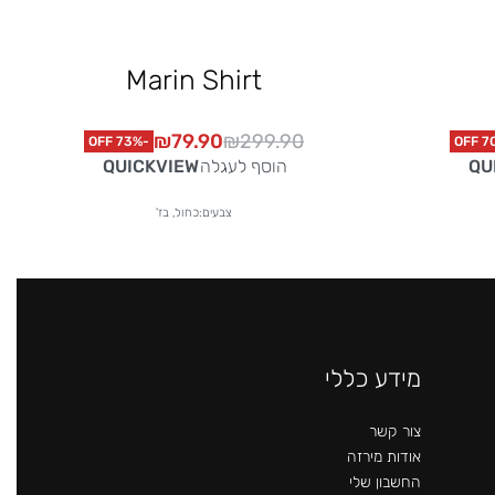
Marin Shirt
₪
79.90
₪
299.90
-73% OFF
QUICKVIEW
QU
הוסף לעגלה
צבעים:כחול, בז'
מידע כללי
צור קשר
אודות מירזה
החשבון שלי