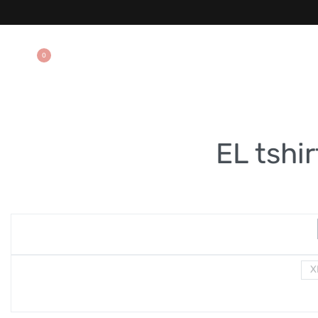
0
EL tshir
X