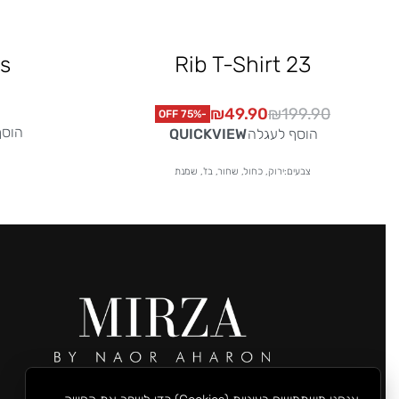
ts
Rib T-Shirt 23
₪
49.90
₪
199.90
-75% OFF
הוסף
QUICKVIEW
הוסף לעגלה
צבעים:ירוק, כחול, שחור, בז', שמנת
רחוב שמואל הנגיד 43, רעננה.